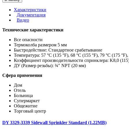
Характеристики
Документация
Видео
Технические характеристики
Все опасности
Термоколба размером 5 мм
Быстродействие: Стандартное срабатывание
Температура: 57 °C (135 °F), 68 °C (155 °F), 79 °C (175 °F),
Коэффициент производительности спринклера: K8,0 (115
ДУ (Размер резьбы): ¾" NPT (20 мм)
Сфера применения
Дом
Отель
Больница
Супермаркет
Общежитие
Торговый центр
DY 3329-3339 Sidewall Sprinkler Standard (1.22MB)