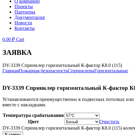
О компании
Проекты
Партнеры
Документация
Новости
Контакты
0.00
₽
Cart
ЗАЯВКА
DY-3339 Спринклер горизонтальный К-фактор К8.0 (115)
Главная
Пожарная безопасность
Спринклеры
Горизонтальные
DY-3339 Спринклер горизонтальный К-фактор К8.
Устанавливаются преимущественно в подвесных потолках или в 
вместе с накладками.
Температура срабатывания
Цвет
Очистить
DY-3339 Спринклер горизонтальный К-фактор К8.0 (115) коли
В заявку