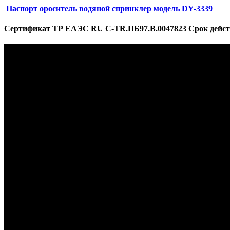
Паспорт ороситель водяной спринклер модель DY-3339
Сертификат ТР ЕАЭС RU С-TR.ПБ97.В.0047823 Срок действия